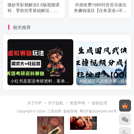
微妙哥影视解说5.0版视频课
外面收费1980抖音音乐接任
程，零粉丝零基础解说，小
务赚钱项目【任务渠道+详细
白也能月入过万
教程】
相关推荐
小红书卖英语考研资料，客单价9.9，250天卖了16w!
AI生成国
关于VIP
关于隐私
免责声明
侵权处理
Copyright © 2024 ·三青创库 版权所有
粤ICP备2024245160号