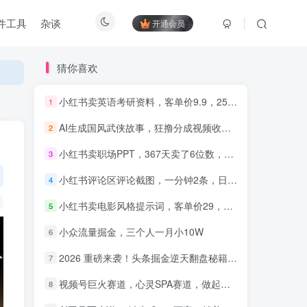
件工具
杂谈
开通会员
猜你喜欢
小红书卖英语考研资料，客单价9.9，250天卖了16w!
1
AI生成国风武侠故事，狂撸分成视频收益，轻松日入1000+【可多平台分发】！
2
知识付费5.0，重磅更新 平台
才是王道，长期稳定项目
小红书卖职场PPT，367天卖了6位数，从0-1全流程讲解
3
小红书评论区评论截图，一分钟2条，日入几千，多劳多得!
4
小红书卖电影风格提示词，客单价29，50多天卖了790单，小白直接抄作业！
5
小众流量掘金，三个人一月小10W
6
2026 重磅来袭！头条掘金逆天翻盘秘籍，AI 一键打造爆款内容，只需简单复制粘贴，日入 1000 + 轻松实现！
7
视频号巨火赛道，心灵SPA赛道，做起来超简单，每天收益800+！
8