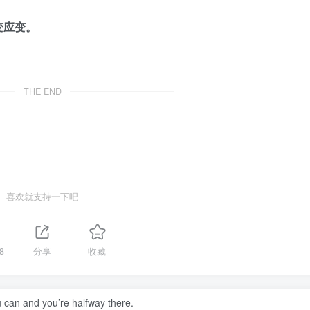
变应变。
THE END
喜欢就支持一下吧
8
分享
收藏
 can and you’re halfway there.