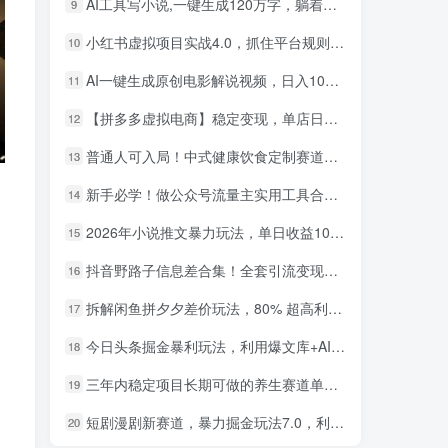
AI工具写小说,一键生成120万字，躺着也能赚，月入2w+！
9
小红书虚拟项目实战4.0，抓住平台规则调整，单店日入500+！
10
AI一键生成原创电影解说视频，日入1000+！
11
【拼多多虚拟电商】稳定变现，单店日利润500+，软件挂机全自动发货，轻松实现月入1w+！
12
普通人可入局！中式健康饮食定制赛道，AI 十分钟做爆款，变现超给力
13
新手必学！做公众号流量主实用工具合集，从选题到变现，一篇搞定（新手必备）
14
2026年小说推文暴力玩法，单日收益1000+，小白看完即可上手
15
小红书卖英语考研资料，客单价9.9，250天卖了16w!
1
抖音野路子信息差合集！全套引流变现玩法，保姆级拆解
16
AI生成国风武侠故事，狂撸分成视频收益，轻松日入1000+【可多平台分发】！
2
拆解闲鱼拼夕夕差价玩法，80% 超高利润，日入轻松过千
17
小红书卖职场PPT，367天卖了6位数，从0-1全流程讲解
3
今日头条掘金暴利玩法，利用爆文库+AI辅助，轻松矩阵、当天起号，简单粗暴，日入1000+
18
小红书评论区评论截图，一分钟2条，日入几千，多劳多得!
4
三年内稳定项目长期可做的养生赛道单条视频收入2200
19
小红书卖电影风格提示词，客单价29，50多天卖了790单，小白直接抄作业！
5
短剧漫剧新赛道，暴力掘金玩法7.0，利用最权威的去重技术，号称单日可收益最高1w+
20