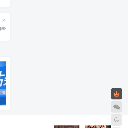
篇
哪些
发卡网源码
造梦西游3修改