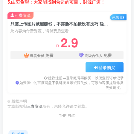
5.由衷希望：大家能找到合适的项目，财源广进！
付费资源
已售 53
只需上传图片就能赚钱，不露脸不拍摄没有技巧 轻松月赚$1600
此内容为付费资源，请付费后查看
2.9
R
免费
免费
尊贵会员
高级合伙人
登录购买
建议注册→登录账号再购买，以便查找订单记录
如资源中的百度网盘下载链接显示资源失效，可添加客服提醒修复
失效链接。
©
版权声明
文章版权归
三青资源
所有，未经允许请勿转载。
THE END
首页