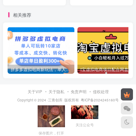
女性、宝妈
结果
相关推荐
拼多多虚拟电商新玩法，单人可玩转10家店，零成本、成交快、转化快，号称单店单日可盈利300+
关于VIP
关于隐私
免责声明
侵权处理
Copyright © 2024 ·三青创库 版权所有
粤ICP备2024245160号
关注公众号
保存图片，打开