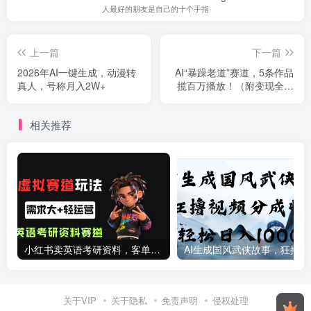
人最好的朋友是自己的十个手指
上一篇
下一篇
2026年AI一键生成，动漫转
AI“暴躁老道”赛道，5条作品
真人，号称月入2W+
揽百万播放！（附变现全攻
略）
相关推荐
小红书卖英语考研资料，客单价9.9，250天卖了16w!
AI生成国
关于VIP
关于隐私
免责声明
侵权处理