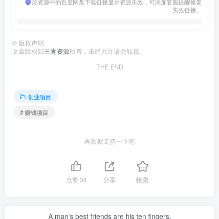
如资源中的百度网盘下载链接显示资源失效，可添加客服提醒修复
失效链接。
©
版权声明
文章版权归
三青资源
所有，未经允许请勿转载。
THE END
创业项目
# 赚钱项目
喜欢就支持一下吧
点赞
34
分享
收藏
A man's best friends are his ten fingers.