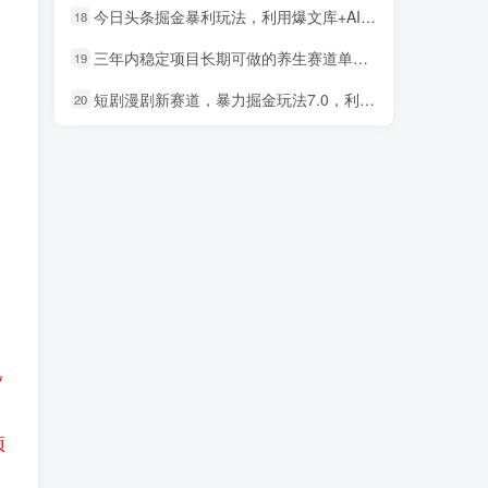
今日头条掘金暴利玩法，利用爆文库+AI辅助，轻松矩阵、当天起号，简单粗暴，日入1000+
18
三年内稳定项目长期可做的养生赛道单条视频收入2200
19
短剧漫剧新赛道，暴力掘金玩法7.0，利用最权威的去重技术，号称单日可收益最高1w+
20
几
项