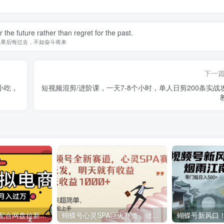
r the future rather than regret for the past.
如果后悔过去，不如奋斗将来
下一
小吃，
短视频混剪/进阶课，一天7-8个小时，单人日剪200条实战
t宝虚拟电商项目配合网盘拉新玩法，号称新手小白轻松月入过万，外面收费1980的项目！
蝴蝶号心灵SPA巨火赛道，做起来超简单，号称每天收益800+