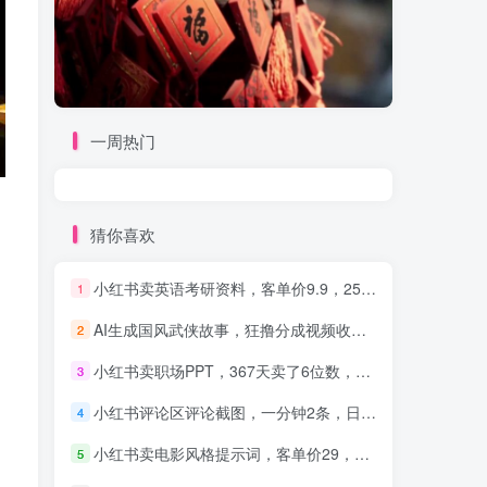
一周热门
猜你喜欢
小红书卖英语考研资料，客单价9.9，250天卖了16w!
1
AI生成国风武侠故事，狂撸分成视频收益，轻松日入1000+【可多平台分发】！
2
小红书卖职场PPT，367天卖了6位数，从0-1全流程讲解
3
小红书评论区评论截图，一分钟2条，日入几千，多劳多得!
4
小红书卖电影风格提示词，客单价29，50多天卖了790单，小白直接抄作业！
5