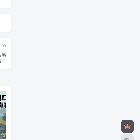
篇
攻略
教学
蝴蝶号新风口！烟雨江南赛道，号称零门槛日入 500+
多多虚拟2026最新玩法-无推广-纯利润新玩法