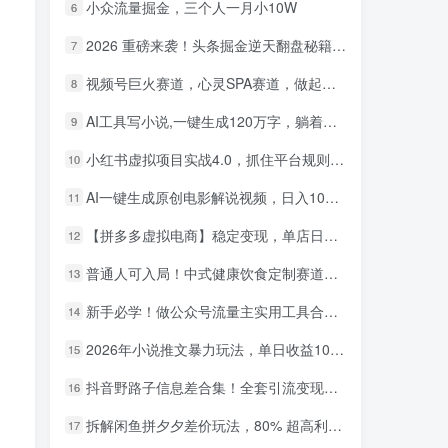
小众流量掘金，三个人一月小10W
6
2026 重磅来袭！头条掘金逆天翻盘秘籍，AI 一键打造爆款内容，只需简单复制粘贴，日入 1000 + 轻松实现！
7
视频号巨火赛道，心灵SPA赛道，做起来超简单，每天收益800+！
8
AI工具写小说,一键生成120万字，躺着也能赚，月入2w+！
9
小红书虚拟项目实战4.0，抓住平台规则调整，单店日入500+！
10
AI一键生成原创电影解说视频，日入1000+！
11
【拼多多虚拟电商】稳定变现，单店日利润500+，软件挂机全自动发货，轻松实现月入1w+！
12
普通人可入局！中式健康饮食定制赛道，AI 十分钟做爆款，变现超给力
13
新手必学！做公众号流量主实用工具合集，从选题到变现，一篇搞定（新手必备）
14
2026年小说推文暴力玩法，单日收益1000+，小白看完即可上手
15
抖音野路子信息差合集！全套引流变现玩法，保姆级拆解
16
拆解闲鱼拼夕夕差价玩法，80% 超高利润，日入轻松过千
17