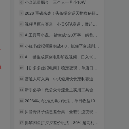
小众流量掘金，三个人一月小10W
6
2026 重磅来袭！头条掘金逆天翻盘秘籍，AI 一键打造爆款内容，只需简单复制粘贴，日入 1000 + 轻松实现！
7
视频号巨火赛道，心灵SPA赛道，做起来超简单，每天收益800+！
8
AI工具写小说,一键生成120万字，躺着也能赚，月入2w+！
9
小红书虚拟项目实战4.0，抓住平台规则调整，单店日入500+！
10
几
AI一键生成原创电影解说视频，日入1000+！
11
项
【拼多多虚拟电商】稳定变现，单店日利润500+，软件挂机全自动发货，轻松实现月入1w+！
12
普通人可入局！中式健康饮食定制赛道，AI 十分钟做爆款，变现超给力
13
新手必学！做公众号流量主实用工具合集，从选题到变现，一篇搞定（新手必备）
14
2026年小说推文暴力玩法，单日收益1000+，小白看完即可上手
15
抖音野路子信息差合集！全套引流变现玩法，保姆级拆解
16
拆解闲鱼拼夕夕差价玩法，80% 超高利润，日入轻松过千
17