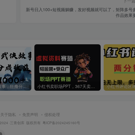
下一
新号日入100+短视频躺赚，发好视频就可以了，矩阵多号
作品效果
AI生成国风武侠故事，狂撸分成视频收益，轻松日入1000+【可多平台分发】！
小红书卖职场PPT，367天卖了6位数，从0-1全流程讲解
关于隐私
免责声明
侵权处理
t © 2024 ·三青创库 版权所有
粤ICP备2024245160号