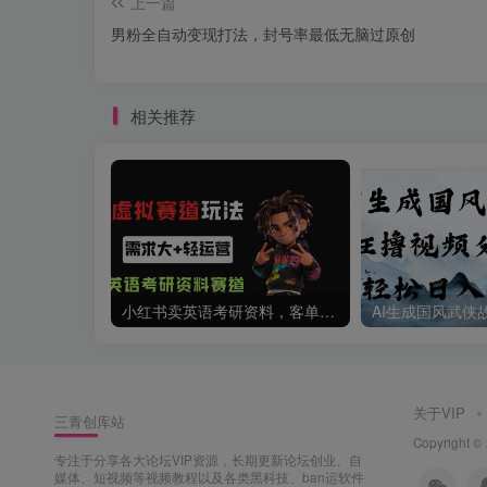
上一篇
男粉全自动变现打法，封号率最低无脑过原创
相关推荐
小红书卖英语考研资料，客单价9.9，250天卖了16w!
关于VIP
三青创库站
Copyrigh
专注于分享各大论坛VIP资源，长期更新论坛创业、自
媒体、短视频等视频教程以及各类黑科技、ban运软件