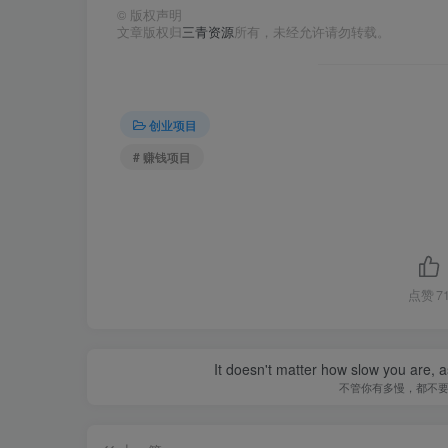
©
版权声明
文章版权归
三青资源
所有，未经允许请勿转载。
创业项目
# 赚钱项目
点赞
7
It doesn't matter how slow you are, as
不管你有多慢，都不