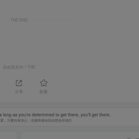
THE END
喜欢就支持一下吧
1
分享
收藏
 long as you're determined to get there, you'll get there.
要紧，只要你有决心，你最终都会到达想去的地方