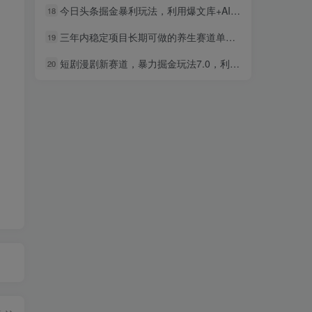
今日头条掘金暴利玩法，利用爆文库+AI辅助，轻松矩阵、当天起号，简单粗暴，日入1000+
18
三年内稳定项目长期可做的养生赛道单条视频收入2200
19
短剧漫剧新赛道，暴力掘金玩法7.0，利用最权威的去重技术，号称单日可收益最高1w+
20