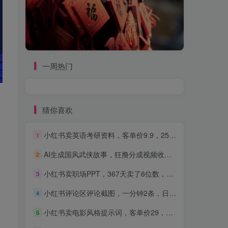
一周热门
猜你喜欢
小红书卖英语考研资料，客单价9.9，250天卖了16w!
1
AI生成国风武侠故事，狂撸分成视频收益，轻松日入1000+【可多平台分发】！
2
小红书卖职场PPT，367天卖了6位数，从0-1全流程讲解
3
小红书评论区评论截图，一分钟2条，日入几千，多劳多得!
4
小红书卖电影风格提示词，客单价29，50多天卖了790单，小白直接抄作业！
5