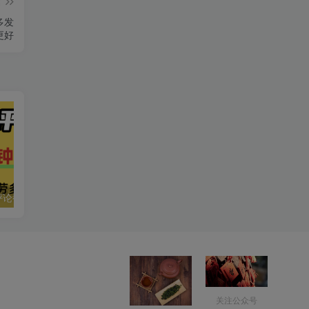
篇
多发
更好
小红书评论区评论截图，一分钟2条，日入几千，多劳多得!
小红书卖电影风格提示词，客单价29，50多天卖了790单，小白直接抄作业！
关注公众号