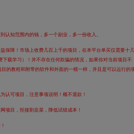
赚到认知范围内的钱，多一个副业，多一份收入。
收益保障！市场上收费几百上千的项目，在本平台单买仅需要十
费下载学习）！并不存在任何欺骗的情况，如果你对当前项目不
项目的教程和附带的软件和外面的一模一样，并且是可以运行的
视为认可项目，注意事项说明！概不退款！
联网项目，拒接割韭菜，降低试错成本！
进！