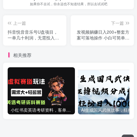
如果你不去试，你永远也不知道结果，所以去试试吧
上一篇
下一篇
抖音悦音音乐号U盘项目，
发视频躺赚日入200+整套方
一单几十利润，无需投入太
案可落地操作 小白可简单上
多，一台手机+几个抖音号就
手(教程+素材)
开始操作
相关推荐
小红书卖英语考研资料，客单价9.9，250天卖了16w!
AI生成国