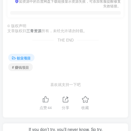
如资源中的百度网盘下载链接显示资源失效，可添加客服提醒修复
失效链接。
©
版权声明
文章版权归
三青资源
所有，未经允许请勿转载。
THE END
创业项目
# 赚钱项目
喜欢就支持一下吧
点赞
44
分享
收藏
If you don’t try, you’ll never know. So try.