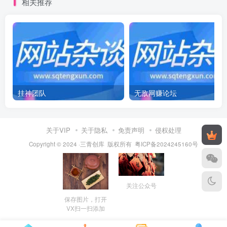
相关推荐
挂神团队
无敌网赚论坛
关于VIP
关于隐私
免责声明
侵权处理
Copyright © 2024 ·三青创库 版权所有
粤ICP备2024245160号
关注公众号
保存图片，打开
VX扫一扫添加