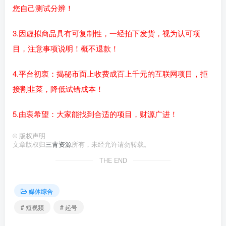
您自己测试分辨！
3.因虚拟商品具有可复制性，一经拍下发货，视为认可项
目，注意事项说明！概不退款！
4.平台初衷：揭秘市面上收费成百上千元的互联网项目，拒
接割韭菜，降低试错成本！
5.由衷希望：大家能找到合适的项目，财源广进！
©
版权声明
文章版权归
三青资源
所有，未经允许请勿转载。
THE END
媒体综合
# 短视频
# 起号