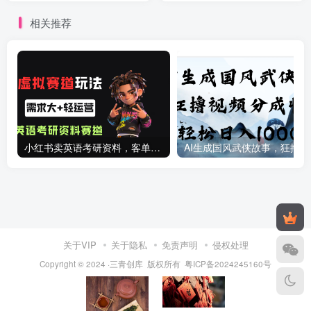
相关推荐
小红书卖英语考研资料，客单价9.9，250天卖了16w!
AI生成国
关于VIP
关于隐私
免责声明
侵权处理
Copyright © 2024 ·三青创库 版权所有
粤ICP备2024245160号