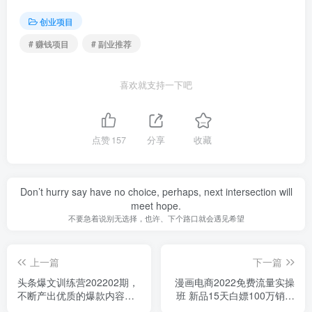
创业项目
# 赚钱项目
# 副业推荐
喜欢就支持一下吧
点赞
157
分享
收藏
Don’t hurry say have no choice, perhaps, next intersection will
meet hope.
不要急着说别无选择，也许、下个路口就会遇见希望
上一篇
下一篇
头条爆文训练营202202期，
漫画电商2022免费流量实操
不断产出优质的爆款内容，
班 新品15天白嫖100万销售
新手12天收益3100+
额 实现每月4w+免费流量