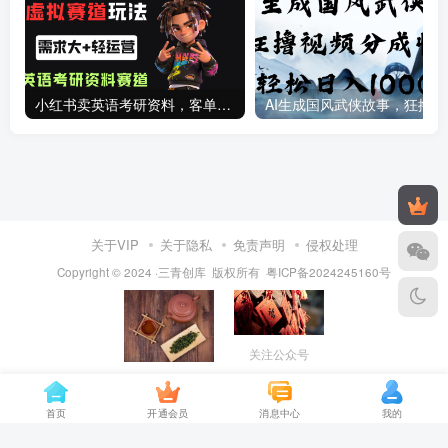
小红书卖英语考研资料，客单价9.9，250天卖了16w!
AI生成国
关于VIP
关于隐私
免责声明
侵权处理
Copyright © 2024 ·三青创库 版权所有
粤ICP备2024245160号
关注公众号
保存图片，打开
VX扫一扫添加
首页
开通会员
消息中心
我的