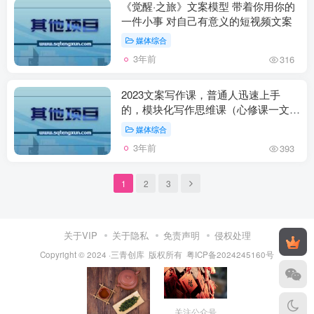
《觉醒·之旅》文案模型 带着你用你的
一件小事 对自己有意义的短视频文案
媒体综合
3年前
316
2023文案写作课，普通人迅速上手
的，模块化写作思维课（心修课一文案
篇）
媒体综合
3年前
393
1
2
3
关于VIP
关于隐私
免责声明
侵权处理
Copyright © 2024 ·三青创库 版权所有
粤ICP备2024245160号
关注公众号