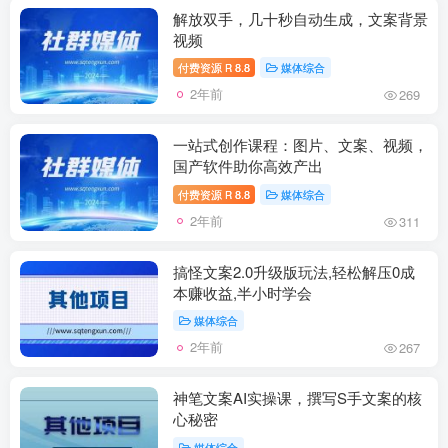
解放双手，几十秒自动生成，文案背景
视频
付费资源
8.8
媒体综合
R
2年前
269
一站式创作课程：图片、文案、视频，
国产软件助你高效产出
付费资源
8.8
媒体综合
R
2年前
311
搞怪文案2.0升级版玩法,轻松解压0成
本赚收益,半小时学会
媒体综合
2年前
267
神笔文案AI实操课，撰写S手文案的核
心秘密
媒体综合