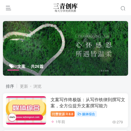
文案
共26篇
排序
更新
浏览
文案写作终极版：从写作铁律到撰写文
案，全方位提升文案撰写能力
付费资源
8.8
媒体综合
R
1年前
279