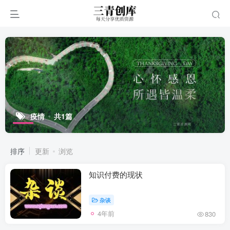
疫情
共1篇
排序
更新
浏览
知识付费的现状
杂谈
4年前
830