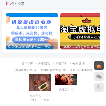
相关推荐
拼多多虚拟电商新玩法，单人可玩转10家店，零成本、成交快、转化快，号称单店单日可盈利300+
关于VIP
关于隐私
免责声明
侵权处理
Copyright © 2024 ·三青创库 版权所有
粤ICP备2024245160号
关注公众号
保存图片，打开
VX扫一扫添加