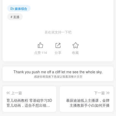
媒体综合
# 直播
喜欢就支持一下吧
点赞
114
分享
收藏
Thank you push me off a cliff let me see the whole sky.
感谢你将我推下悬崖让我看清整片天空
上一篇
下一篇
育儿动画教程 零基础学习3D
暴躁迪迪线上主播课，金牌
育儿动画，适合不想出镜想
主播教新手小白如何开播
做育儿赛道的宝爸宝妈和老
师们