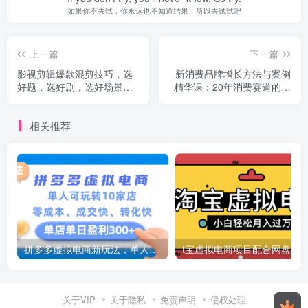
如果你不去试，你永远也不知道结果，所以去试试吧
上一篇
下一篇
影视剪辑爆款混剪技巧，选
新消费品牌增长方法与案例
好题，选好剧，选好场景，
精华课：20年消费赛道的经
识别好爆款
验与坑全收录
相关推荐
拼多多虚拟电商新玩法，单人可玩转10家店，零成本、成交快、转化快，号称单店单日可盈利300+
关于VIP
关于隐私
免责声明
侵权处理