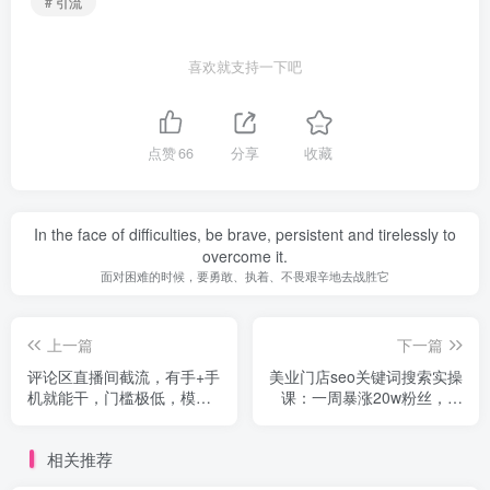
# 引流
喜欢就支持一下吧
点赞
66
分享
收藏
In the face of difficulties, be brave, persistent and tirelessly to
overcome it.
面对困难的时候，要勇敢、执着、不畏艰辛地去战胜它
上一篇
下一篇
评论区直播间截流，有手+手
美业门店seo关键词搜索实操
机就能干，门槛极低，模式
课：一周暴涨20w粉丝，全
可大量复制（价值1888元）
干货讲解
相关推荐