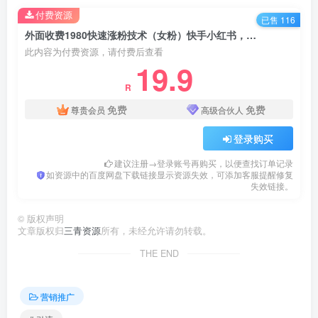
付费资源
已售 116
外面收费1980快速涨粉技术（女粉）快手小红书，粉丝=变现
此内容为付费资源，请付费后查看
19.9
R
免费
免费
尊贵会员
高级合伙人
登录购买
建议注册→登录账号再购买，以便查找订单记录
如资源中的百度网盘下载链接显示资源失效，可添加客服提醒修复
失效链接。
©
版权声明
文章版权归
三青资源
所有，未经允许请勿转载。
THE END
营销推广