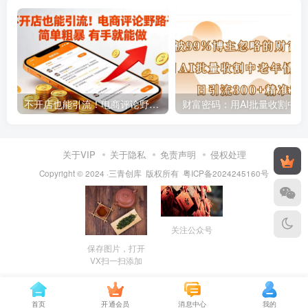
不开店也能引流！电商评论野路子 简单粗暴 有手就能做
财富密码
关于VIP
关于隐私
免责声明
侵权处理
Copyright © 2024 ·三青创库 版权所有
粤ICP备2024245160号
关注公众号
保存图片，打开
VX扫一扫添加
首页
开通会员
消息中心
我的