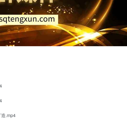
4
4
.mp4