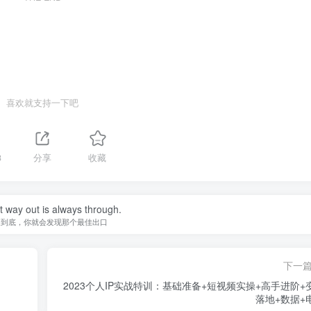
喜欢就支持一下吧
3
分享
收藏
 way out is always through.
走到底，你就会发现那个最佳出口
下一
2023个人IP实战特训：基础准备+短视频实操+高手进阶+
落地+数据+