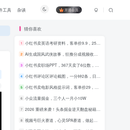
件工具
杂谈
开通会员
猜你喜欢
小红书卖英语考研资料，客单价9.9，250天卖了16w!
1
AI生成国风武侠故事，狂撸分成视频收益，轻松日入1000+【可多平台分发】！
2
知识付费5.0，重磅更新 平台
才是王道，长期稳定项目
小红书卖职场PPT，367天卖了6位数，从0-1全流程讲解
3
小红书评论区评论截图，一分钟2条，日入几千，多劳多得!
4
小红书卖电影风格提示词，客单价29，50多天卖了790单，小白直接抄作业！
5
小众流量掘金，三个人一月小10W
6
2026 重磅来袭！头条掘金逆天翻盘秘籍，AI 一键打造爆款内容，只需简单复制粘贴，日入 1000 + 轻松实现！
7
视频号巨火赛道，心灵SPA赛道，做起来超简单，每天收益800+！
8