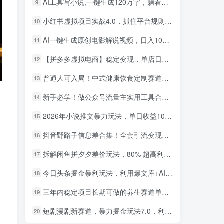
AI工具写小说,一键生成120万字，躺着也能赚，月入2w+！
9
小红书虚拟项目实战4.0，抓住平台规则调整，单店日入500+！
10
AI一键生成原创电影解说视频，日入1000+！
11
【拼多多虚拟电商】稳定变现，单店日利润500+，软件挂机全自动发货，轻松实现月入1w+！
12
普通人可入局！中式健康饮食定制赛道，AI 十分钟做爆款，变现超给力
13
新手必学！做公众号流量主实用工具合集，从选题到变现，一篇搞定（新手必备）
14
2026年小说推文暴力玩法，单日收益1000+，小白看完即可上手
15
小红书卖英语考研资料，客单价9.9，250天卖了16w!
1
抖音野路子信息差合集！全套引流变现玩法，保姆级拆解
16
AI生成国风武侠故事，狂撸分成视频收益，轻松日入1000+【可多平台分发】！
2
拆解闲鱼拼夕夕差价玩法，80% 超高利润，日入轻松过千
17
小红书卖职场PPT，367天卖了6位数，从0-1全流程讲解
3
今日头条掘金暴利玩法，利用爆文库+AI辅助，轻松矩阵、当天起号，简单粗暴，日入1000+
18
小红书评论区评论截图，一分钟2条，日入几千，多劳多得!
4
三年内稳定项目长期可做的养生赛道单条视频收入2200
19
小红书卖电影风格提示词，客单价29，50多天卖了790单，小白直接抄作业！
5
短剧漫剧新赛道，暴力掘金玩法7.0，利用最权威的去重技术，号称单日可收益最高1w+
20