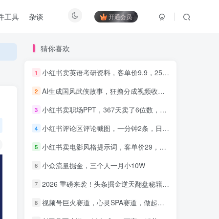
件工具
杂谈
开通会员
猜你喜欢
小红书卖英语考研资料，客单价9.9，250天卖了16w!
1
AI生成国风武侠故事，狂撸分成视频收益，轻松日入1000+【可多平台分发】！
2
知识付费5.0，重磅更新 平台
间
才是王道，长期稳定项目
小红书卖职场PPT，367天卖了6位数，从0-1全流程讲解
3
小红书评论区评论截图，一分钟2条，日入几千，多劳多得!
4
小红书卖电影风格提示词，客单价29，50多天卖了790单，小白直接抄作业！
5
小众流量掘金，三个人一月小10W
6
2026 重磅来袭！头条掘金逆天翻盘秘籍，AI 一键打造爆款内容，只需简单复制粘贴，日入 1000 + 轻松实现！
7
视频号巨火赛道，心灵SPA赛道，做起来超简单，每天收益800+！
8