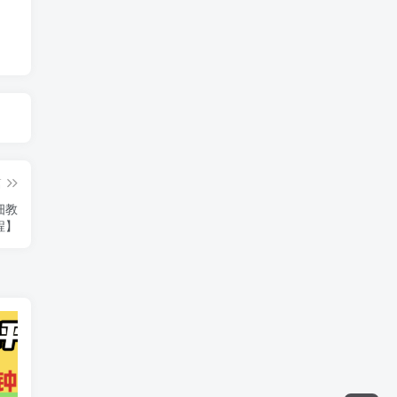
篇
细教
程】