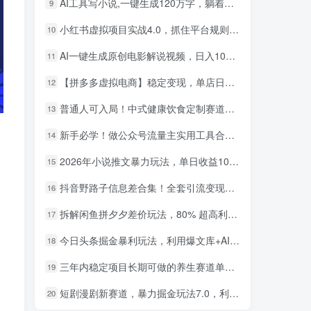
AI工具写小说,一键生成120万字，躺着也能赚，月入2w+！
9
小红书虚拟项目实战4.0，抓住平台规则调整，单店日入500+！
10
AI一键生成原创电影解说视频，日入1000+！
11
【拼多多虚拟电商】稳定变现，单店日利润500+，软件挂机全自动发货，轻松实现月入1w+！
12
普通人可入局！中式健康饮食定制赛道，AI 十分钟做爆款，变现超给力
13
新手必学！做公众号流量主实用工具合集，从选题到变现，一篇搞定（新手必备）
14
2026年小说推文暴力玩法，单日收益1000+，小白看完即可上手
15
小红书卖英语考研资料，客单价9.9，250天卖了16w!
1
抖音野路子信息差合集！全套引流变现玩法，保姆级拆解
16
AI生成国风武侠故事，狂撸分成视频收益，轻松日入1000+【可多平台分发】！
2
拆解闲鱼拼夕夕差价玩法，80% 超高利润，日入轻松过千
17
小红书卖职场PPT，367天卖了6位数，从0-1全流程讲解
3
今日头条掘金暴利玩法，利用爆文库+AI辅助，轻松矩阵、当天起号，简单粗暴，日入1000+
18
小红书评论区评论截图，一分钟2条，日入几千，多劳多得!
4
三年内稳定项目长期可做的养生赛道单条视频收入2200
19
小红书卖电影风格提示词，客单价29，50多天卖了790单，小白直接抄作业！
5
短剧漫剧新赛道，暴力掘金玩法7.0，利用最权威的去重技术，号称单日可收益最高1w+
20