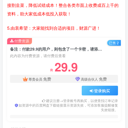
接割韭菜，降低试错成本！整合各类市面上收费成百上千的
资料，助大家低成本低投入获取！
5.由衷希望：大家能找到合适的项目，财源广进！
付费资源
已售 2
备注：付款29.9的用户，则包含了一个卡密，请添加网站下方或右侧微信客服，提供付款截图，领取卡密！
此内容为付费资源，请付费后查看
29.9
R
免费
免费
尊贵会员
高级合伙人
登录购买
建议注册→登录账号再购买，以便查找订单记录
如资源中的百度网盘下载链接显示资源失效，可添加客服提醒修复
失效链接。