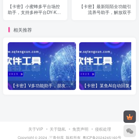
【卡密】小蜜蜂多平台场控
【卡密】最新陌陌全功能引
助手，支持多种平台DY-KS-
流养号助手，解放双手
XHS-TB
相关推荐
【卡密】V多功能助手，朋友圈自动点赞清理僵尸粉等功能
【卡密】某鱼AI自动回复+自动发货+自动
关于VIP
关于隐私
免责声明
侵权处理
Copyright © 2024 ·三青创库 版权所有
粤ICP备2024245160号