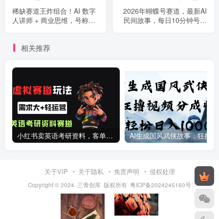
稀缺赛道王炸组合！AI 数字
2026年蝴蝶号赛道，最新AI
人讲师 + 商业思维，号称月
民间故事，每日10分钟号称
变现 10w+
轻松日入500+
相关推荐
小红书卖英语考研资料，客单价9.9，250天卖了16w!
AI生成国
关于VIP
关于隐私
免责声明
侵权处理
Copyright © 2024 ·三青创库 版权所有
粤ICP备2024245160号