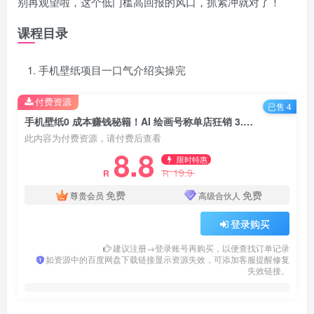
别再观望啦，这个低门槛高回报的风口，抓紧冲就对了！
课程目录
手机壁纸项目一口气介绍实操完
付费资源
已售 4
手机壁纸0 成本赚钱秘籍！AI 绘画号称单店狂销 3.8 万单
此内容为付费资源，请付费后查看
8.8
限时特惠
19.9
R
R
免费
免费
尊贵会员
高级合伙人
登录购买
建议注册→登录账号再购买，以便查找订单记录
如资源中的百度网盘下载链接显示资源失效，可添加客服提醒修复
失效链接。