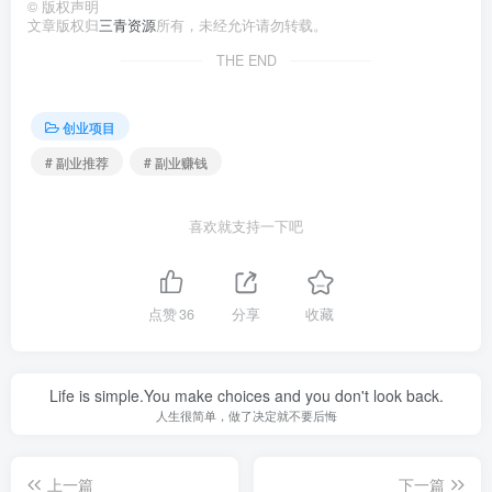
©
版权声明
文章版权归
三青资源
所有，未经允许请勿转载。
THE END
创业项目
# 副业推荐
# 副业赚钱
喜欢就支持一下吧
点赞
36
分享
收藏
Life is simple.You make choices and you don't look back.
人生很简单，做了决定就不要后悔
上一篇
下一篇