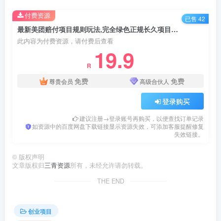
付费资源
已售 42
最新美团赔付项目规则玩法,完全绿色正规长久项目【详细玩法教程】
此内容为付费资源，请付费后查看
19.9
R
免费
免费
尊贵会员
高级合伙人
登录购买
建议注册→登录账号再购买，以便查找订单记录
如资源中的百度网盘下载链接显示资源失效，可添加客服提醒修复
失效链接。
©
版权声明
文章版权归
三青资源
所有，未经允许请勿转载。
THE END
创业项目