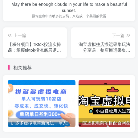
May there be enough clouds in your life to make a beautiful
sunset.
愿你生命中有够多的云翳，来造成一个美丽的黄昏
上一篇
下一篇
【积分项目】tiktok投流实操
淘宝虚拟整店搬运采集玩法
课：掌握tiktok投流底层逻辑
分享课：整店搬运采集玩
+独家TK投流玩法 月GMV百
法，保姆级实操教程
万美金
相关推荐
拼多多虚拟电商新玩法，单人可玩转10家店，零成本、成交快、转化快，号称单店单日可盈利300+