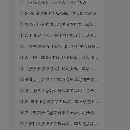
小众流量掘金，三个人一月小10W
6
2026 重磅来袭！头条掘金逆天翻盘秘籍，AI 一键打造爆款内容，只需简单复制粘贴，日入 1000 + 轻松实现！
7
视频号巨火赛道，心灵SPA赛道，做起来超简单，每天收益800+！
8
AI工具写小说,一键生成120万字，躺着也能赚，月入2w+！
9
小红书虚拟项目实战4.0，抓住平台规则调整，单店日入500+！
10
AI一键生成原创电影解说视频，日入1000+！
11
【拼多多虚拟电商】稳定变现，单店日利润500+，软件挂机全自动发货，轻松实现月入1w+！
12
普通人可入局！中式健康饮食定制赛道，AI 十分钟做爆款，变现超给力
13
新手必学！做公众号流量主实用工具合集，从选题到变现，一篇搞定（新手必备）
14
2026年小说推文暴力玩法，单日收益1000+，小白看完即可上手
15
抖音野路子信息差合集！全套引流变现玩法，保姆级拆解
16
拆解闲鱼拼夕夕差价玩法，80% 超高利润，日入轻松过千
17