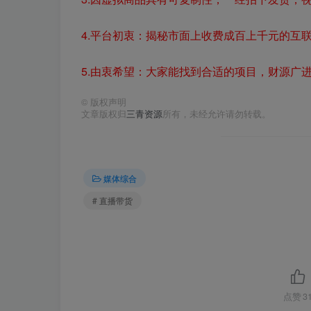
4.平台初衷：揭秘市面上收费成百上千元的互
5.由衷希望：大家能找到合适的项目，财源广
©
版权声明
文章版权归
三青资源
所有，未经允许请勿转载。
媒体综合
# 直播带货
点赞
3