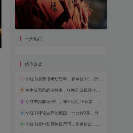
一周热门
猜你喜欢
小红书卖英语考研资料，客单价9.9，250天卖了16w!
1
AI生成国风武侠故事，狂撸分成视频收益，轻松日入1000+【可多平台分发】！
2
小红书卖职场PPT，367天卖了6位数，从0-1全流程讲解
3
小红书评论区评论截图，一分钟2条，日入几千，多劳多得!
4
小红书卖电影风格提示词，客单价29，50多天卖了790单，小白直接抄作业！
5