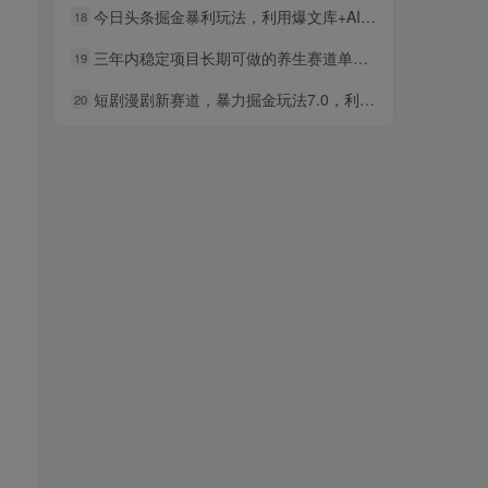
今日头条掘金暴利玩法，利用爆文库+AI辅助，轻松矩阵、当天起号，简单粗暴，日入1000+
18
三年内稳定项目长期可做的养生赛道单条视频收入2200
19
短剧漫剧新赛道，暴力掘金玩法7.0，利用最权威的去重技术，号称单日可收益最高1w+
20