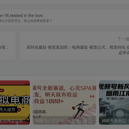
r rift,twisted in the love.
错过夕阳而哭泣，那么你就要错群星了
下一
做强，
高转化爆款·视觉策划班：电商爆款·视觉公式，视觉转化·
必学
t宝虚拟电商项目配合网盘拉新玩法，号称新手小白轻松月入过万，外面收费1980的项目！
蝴蝶号心灵SPA巨火赛道，做起来超简单，号称每天收益800+