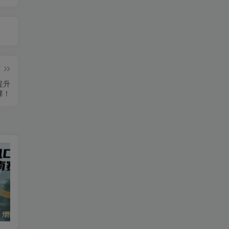
篇
提升
课！
蝴蝶号新风口！烟雨江南赛道，号称零门槛日入 500+
多多虚拟2026最新玩法-无推广-纯利润新玩法