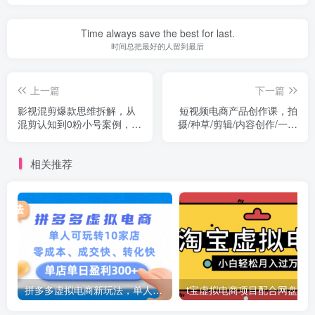
Time always save the best for last.
时间总把最好的人留到最后
上一篇
下一篇
影视混剪爆款思维拆解，从
短视频电商产品创作课，拍
混剪认知到0粉小号案例，讲
摄/种草/剪辑/内容创作/一站
防违规技巧的各类问题解决
式课程，快速获取流量
相关推荐
拼多多虚拟电商新玩法，单人可玩转10家店，零成本、成交快、转化快，号称单店单日可盈利300+