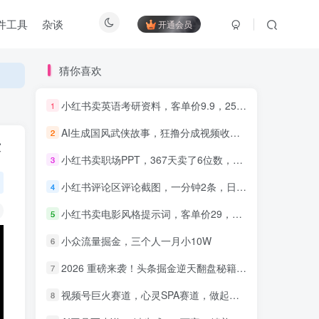
件工具
杂谈
开通会员
猜你喜欢
小红书卖英语考研资料，客单价9.9，250天卖了16w!
1
AI生成国风武侠故事，狂撸分成视频收益，轻松日入1000+【可多平台分发】！
2
知识付费5.0，重磅更新 平台
术
才是王道，长期稳定项目
小红书卖职场PPT，367天卖了6位数，从0-1全流程讲解
3
小红书评论区评论截图，一分钟2条，日入几千，多劳多得!
4
小红书卖电影风格提示词，客单价29，50多天卖了790单，小白直接抄作业！
5
小众流量掘金，三个人一月小10W
6
2026 重磅来袭！头条掘金逆天翻盘秘籍，AI 一键打造爆款内容，只需简单复制粘贴，日入 1000 + 轻松实现！
7
视频号巨火赛道，心灵SPA赛道，做起来超简单，每天收益800+！
8