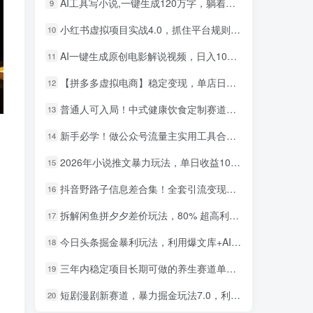
AI工具写小说,一键生成120万字，躺着也能赚，月入2w+！
9
小红书虚拟项目实战4.0，抓住平台规则调整，单店日入500+！
10
AI一键生成原创电影解说视频，日入1000+！
11
【拼多多虚拟电商】稳定变现，单店日利润500+，软件挂机全自动发货，轻松实现月入1w+！
12
普通人可入局！中式健康饮食定制赛道，AI 十分钟做爆款，变现超给力
13
新手必学！做公众号流量主实用工具合集，从选题到变现，一篇搞定（新手必备）
14
2026年小说推文暴力玩法，单日收益1000+，小白看完即可上手
15
小红书卖英语考研资料，客单价9.9，250天卖了16w!
1
抖音野路子信息差合集！全套引流变现玩法，保姆级拆解
16
AI生成国风武侠故事，狂撸分成视频收益，轻松日入1000+【可多平台分发】！
2
拆解闲鱼拼夕夕差价玩法，80% 超高利润，日入轻松过千
17
小红书卖职场PPT，367天卖了6位数，从0-1全流程讲解
3
今日头条掘金暴利玩法，利用爆文库+AI辅助，轻松矩阵、当天起号，简单粗暴，日入1000+
18
小红书评论区评论截图，一分钟2条，日入几千，多劳多得!
4
三年内稳定项目长期可做的养生赛道单条视频收入2200
19
小红书卖电影风格提示词，客单价29，50多天卖了790单，小白直接抄作业！
5
短剧漫剧新赛道，暴力掘金玩法7.0，利用最权威的去重技术，号称单日可收益最高1w+
20