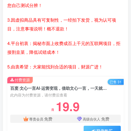
您自己测试分辨！
3.因虚拟商品具有可复制性，一经拍下发货，视为认可项
目，注意事项说明！概不退款！
4.平台初衷：揭秘市面上收费成百上千元的互联网项目，拒
接割韭菜，降低试错成本！
5.由衷希望：大家能找到合适的项目，财源广进！
付费资源
已售 31
百度·文心一言AI·运营变现，借助文心一言，一天就可以创造奇迹
此内容为付费资源，请付费后查看
19.9
R
免费
免费
尊贵会员
高级合伙人
登录购买