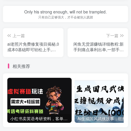
Only his strong enough, will not be trampled.
只有自己足够强大，才不会被别人践踏
上一篇
下一篇
ai老照片免费修复项目揭秘,0
闲鱼无货源赚钱详细教程:新
成本0基础即可轻松上手,祝
手到痛点暴利出单,一部手机
你快速变现！
一个人就能操作（18节课）
相关推荐
小红书卖英语考研资料，客单价9.9，250天卖了16w!
AI生成国