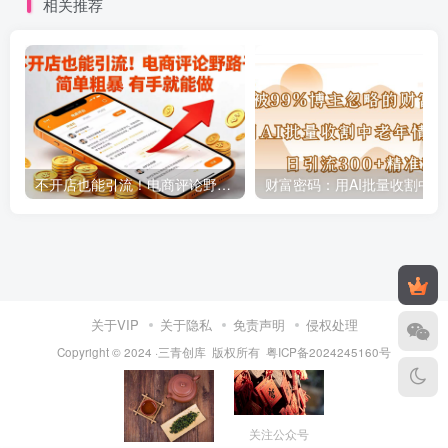
相关推荐
不开店也能引流！电商评论野路子 简单粗暴 有手就能做
财富密码
关于VIP
关于隐私
免责声明
侵权处理
Copyright © 2024 ·三青创库 版权所有
粤ICP备2024245160号
关注公众号