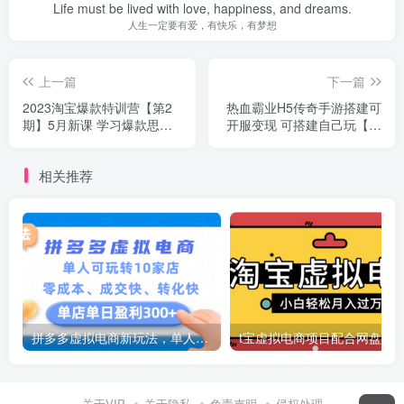
Life must be lived with love, happiness, and dreams.
人生一定要有爱，有快乐，有梦想
上一篇
下一篇
2023淘宝爆款特训营【第2
热血霸业H5传奇手游搭建可
期】5月新课 学习爆款思
开服变现 可搭建自己玩【内
路，实现利润增长
附源码+GM+教程】
相关推荐
拼多多虚拟电商新玩法，单人可玩转10家店，零成本、成交快、转化快，号称单店单日可盈利300+
关于VIP
关于隐私
免责声明
侵权处理