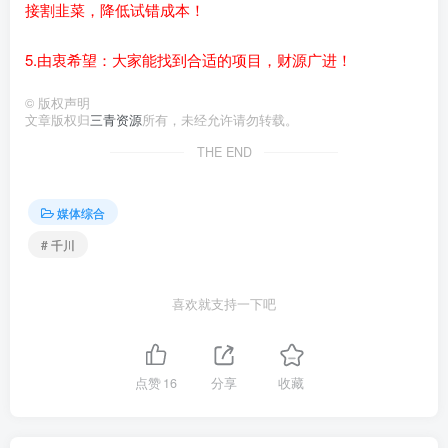
接割韭菜，降低试错成本！
5.由衷希望：大家能找到合适的项目，财源广进！
©
版权声明
文章版权归
三青资源
所有，未经允许请勿转载。
THE END
媒体综合
# 千川
喜欢就支持一下吧
点赞
16
分享
收藏