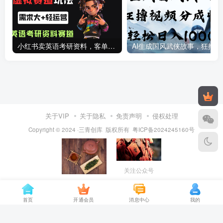
小红书卖英语考研资料，客单价9.9，250天卖了16w!
AI生成国
关于VIP
关于隐私
免责声明
侵权处理
Copyright © 2024 ·三青创库 版权所有
粤ICP备2024245160号
关注公众号
保存图片，打开
VX扫一扫添加
首页
开通会员
消息中心
我的