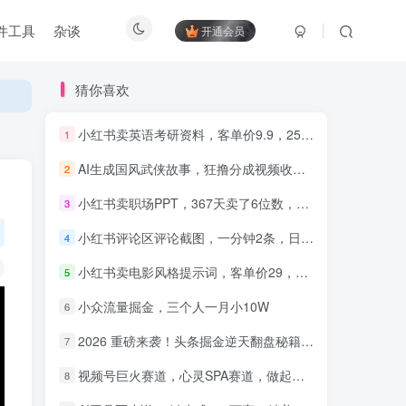
件工具
杂谈
开通会员
猜你喜欢
小红书卖英语考研资料，客单价9.9，250天卖了16w!
1
AI生成国风武侠故事，狂撸分成视频收益，轻松日入1000+【可多平台分发】！
2
知识付费5.0，重磅更新 平台
才是王道，长期稳定项目
小红书卖职场PPT，367天卖了6位数，从0-1全流程讲解
3
小红书评论区评论截图，一分钟2条，日入几千，多劳多得!
4
小红书卖电影风格提示词，客单价29，50多天卖了790单，小白直接抄作业！
5
小众流量掘金，三个人一月小10W
6
2026 重磅来袭！头条掘金逆天翻盘秘籍，AI 一键打造爆款内容，只需简单复制粘贴，日入 1000 + 轻松实现！
7
视频号巨火赛道，心灵SPA赛道，做起来超简单，每天收益800+！
8