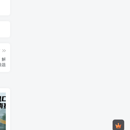
篇
，解
难题