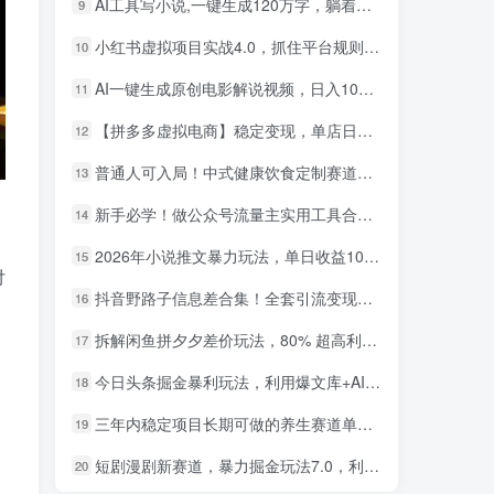
AI工具写小说,一键生成120万字，躺着也能赚，月入2w+！
9
小红书虚拟项目实战4.0，抓住平台规则调整，单店日入500+！
10
AI一键生成原创电影解说视频，日入1000+！
11
【拼多多虚拟电商】稳定变现，单店日利润500+，软件挂机全自动发货，轻松实现月入1w+！
12
普通人可入局！中式健康饮食定制赛道，AI 十分钟做爆款，变现超给力
13
新手必学！做公众号流量主实用工具合集，从选题到变现，一篇搞定（新手必备）
14
2026年小说推文暴力玩法，单日收益1000+，小白看完即可上手
15
付
小红书卖英语考研资料，客单价9.9，250天卖了16w!
1
抖音野路子信息差合集！全套引流变现玩法，保姆级拆解
16
AI生成国风武侠故事，狂撸分成视频收益，轻松日入1000+【可多平台分发】！
2
拆解闲鱼拼夕夕差价玩法，80% 超高利润，日入轻松过千
17
，
小红书卖职场PPT，367天卖了6位数，从0-1全流程讲解
3
今日头条掘金暴利玩法，利用爆文库+AI辅助，轻松矩阵、当天起号，简单粗暴，日入1000+
18
小红书评论区评论截图，一分钟2条，日入几千，多劳多得!
4
三年内稳定项目长期可做的养生赛道单条视频收入2200
19
小红书卖电影风格提示词，客单价29，50多天卖了790单，小白直接抄作业！
5
短剧漫剧新赛道，暴力掘金玩法7.0，利用最权威的去重技术，号称单日可收益最高1w+
20