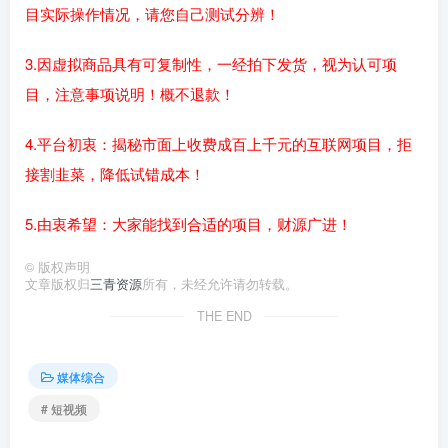
目实际操作情况，请您自己测试分辨！
3.因虚拟商品具有可复制性，一经拍下发货，视为认可项
目，注意事项说明！概不退款！
4.平台初衷：揭秘市面上收费成百上千元的互联网项目，拒
接割韭菜，降低试错成本！
5.由衷希望：大家能找到合适的项目，财源广进！
©
版权声明
文章版权归
三青资源
所有，未经允许请勿转载。
THE END
媒体综合
# 短视频