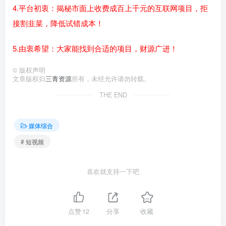
4.平台初衷：揭秘市面上收费成百上千元的互联网项目，拒
接割韭菜，降低试错成本！
5.由衷希望：大家能找到合适的项目，财源广进！
©
版权声明
文章版权归
三青资源
所有，未经允许请勿转载。
THE END
媒体综合
# 短视频
喜欢就支持一下吧
点赞
12
分享
收藏