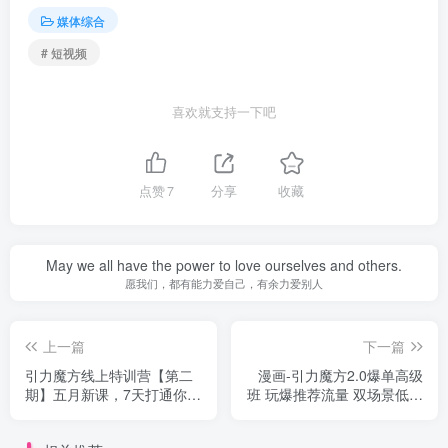
媒体综合
# 短视频
喜欢就支持一下吧
点赞
7
分享
收藏
May we all have the power to love ourselves and others.
愿我们，都有能力爱自己，有余力爱别人
上一篇
下一篇
引力魔方线上特训营【第二
漫画-引力魔方2.0爆单高级
期】五月新课，7天打通你开
班 玩爆推荐流量 双场景低价
引力魔方的任督二脉
引流 双渠道撬动免费