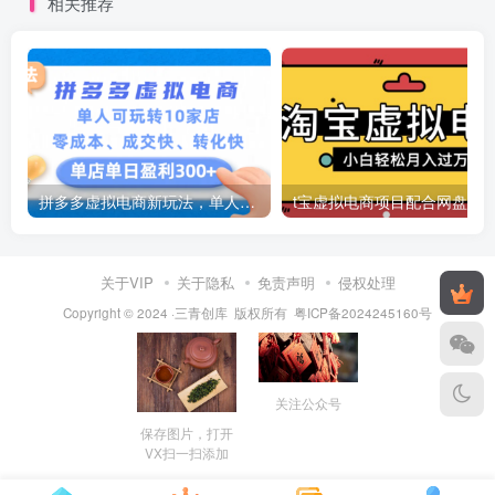
相关推荐
拼多多虚拟电商新玩法，单人可玩转10家店，零成本、成交快、转化快，号称单店单日可盈利300+
关于VIP
关于隐私
免责声明
侵权处理
Copyright © 2024 ·三青创库 版权所有
粤ICP备2024245160号
关注公众号
保存图片，打开
VX扫一扫添加