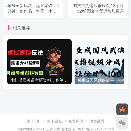
车号全新玩法，流量爆炸，5
图文带货这么赚钱么? 3个月
分钟一条作品，每天一小时
52W 图文带货运营加强课
实现月入过万
相关推荐
小红书卖英语考研资料，客单价9.9，250天卖了16w!
AI生成国
关于VIP
关于隐私
免责声明
侵权处理
Copyright © 2024 ·三青创库 版权所有
粤ICP备2024245160号