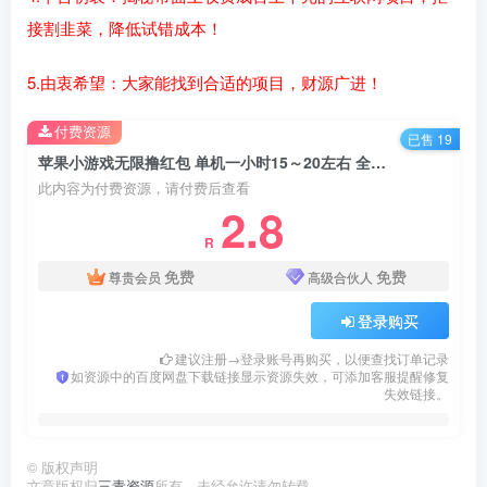
接割韭菜，降低试错成本！
5.由衷希望：大家能找到合适的项目，财源广进！
付费资源
已售 19
苹果小游戏无限撸红包 单机一小时15～20左右 全程不用看广告！
此内容为付费资源，请付费后查看
2.8
R
免费
免费
尊贵会员
高级合伙人
登录购买
建议注册→登录账号再购买，以便查找订单记录
如资源中的百度网盘下载链接显示资源失效，可添加客服提醒修复
失效链接。
©
版权声明
文章版权归
三青资源
所有，未经允许请勿转载。