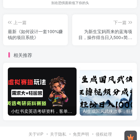
别在恐惧面前低下你的头
上一篇
下一篇
最新《如何设计一套100%赚
为新生宝妈而来的蓝海项
钱的项目系统》
目，操作得当日入500+简单
且暴力（教程+工具）
相关推荐
小红书卖英语考研资料，客单价9.9，250天卖了16w!
AI生成国
关于VIP
关于隐私
免责声明
侵权处理