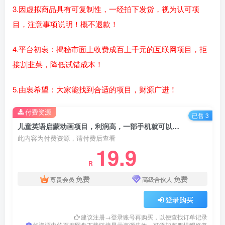
3.因虚拟商品具有可复制性，一经拍下发货，视为认可项
目，注意事项说明！概不退款！
4.平台初衷：揭秘市面上收费成百上千元的互联网项目，拒
接割韭菜，降低试错成本！
5.由衷希望：大家能找到合适的项目，财源广进！
付费资源
已售 3
儿童英语启蒙动画项目，利润高，一部手机就可以长期操作（教务+素材）
此内容为付费资源，请付费后查看
19.9
R
免费
免费
尊贵会员
高级合伙人
登录购买
建议注册→登录账号再购买，以便查找订单记录
如资源中的百度网盘下载链接显示资源失效，可添加客服提醒修复