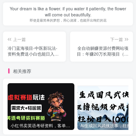
Your dream is like a flower. if you water it patiently, the flower
will come out beautifully.
即使是最简单的梦想，用心浇灌，也能开出绚烂的花
上一篇
下一篇
冷门蓝海项目-中医新玩法-
全自动躺赚资源付费网站项
资料免费送小白也能日入
目：年赚20万长期项目（详
500+
细教程+源码）23年更新
相关推荐
小红书卖英语考研资料，客单价9.9，250天卖了16w!
AI生成国