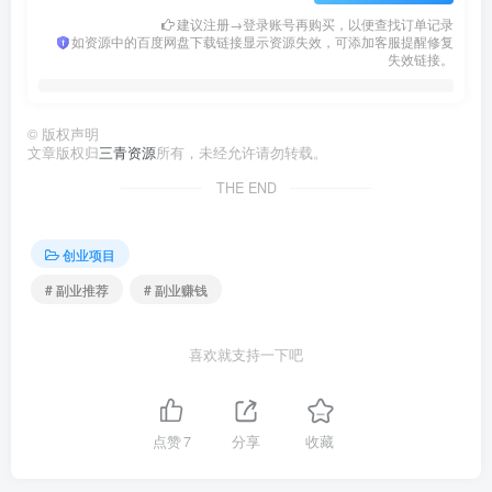
建议注册→登录账号再购买，以便查找订单记录
如资源中的百度网盘下载链接显示资源失效，可添加客服提醒修复
失效链接。
©
版权声明
文章版权归
三青资源
所有，未经允许请勿转载。
THE END
创业项目
# 副业推荐
# 副业赚钱
喜欢就支持一下吧
点赞
7
分享
收藏