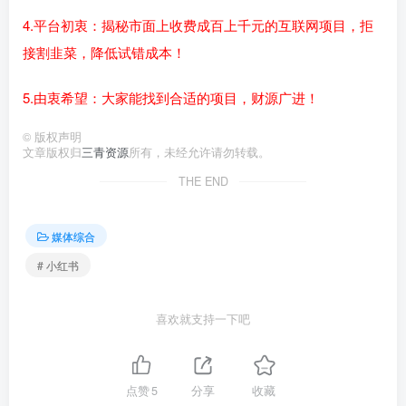
4.平台初衷：揭秘市面上收费成百上千元的互联网项目，拒
接割韭菜，降低试错成本！
5.由衷希望：大家能找到合适的项目，财源广进！
©
版权声明
文章版权归
三青资源
所有，未经允许请勿转载。
THE END
媒体综合
# 小红书
喜欢就支持一下吧
点赞
5
分享
收藏