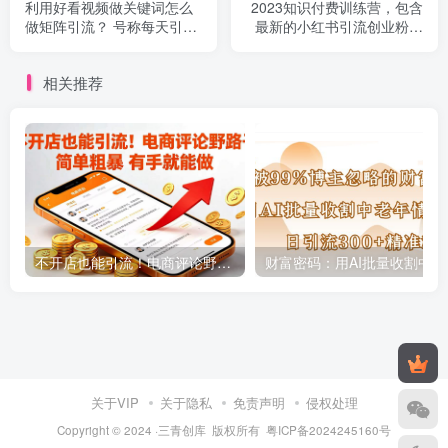
利用好看视频做关键词怎么
2023知识付费训练营，包含
做矩阵引流？ 号称每天引流
最新的小红书引流创业粉思
50+
路 日引200+精准创业粉
相关推荐
不开店也能引流！电商评论野路子 简单粗暴 有手就能做
财富密码
关于VIP
关于隐私
免责声明
侵权处理
Copyright © 2024 ·三青创库 版权所有
粤ICP备2024245160号