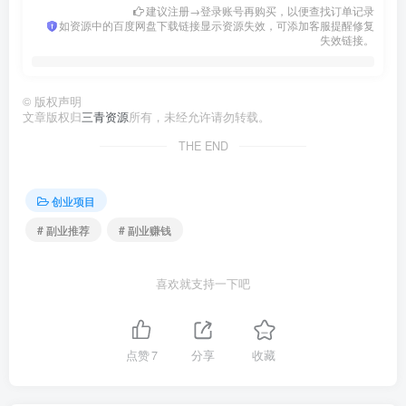
建议注册→登录账号再购买，以便查找订单记录
如资源中的百度网盘下载链接显示资源失效，可添加客服提醒修复
失效链接。
©
版权声明
文章版权归
三青资源
所有，未经允许请勿转载。
THE END
创业项目
# 副业推荐
# 副业赚钱
喜欢就支持一下吧
点赞
7
分享
收藏