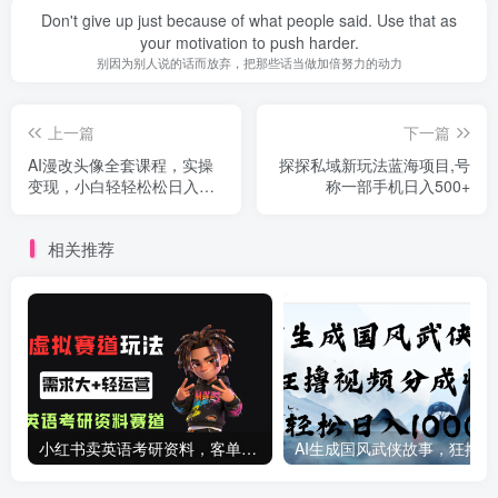
Don't give up just because of what people said. Use that as
your motivation to push harder.
别因为别人说的话而放弃，把那些话当做加倍努力的动力
上一篇
下一篇
AI漫改头像全套课程，实操
探探私域新玩法蓝海项目,号
变现，小白轻轻松松日入
称一部手机日入500+
600+
相关推荐
小红书卖英语考研资料，客单价9.9，250天卖了16w!
AI生成国