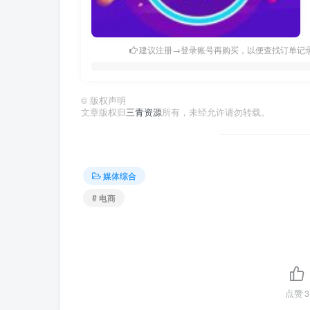
建议注册→登录账号再购买，以便查找订单记
©
版权声明
文章版权归
三青资源
所有，未经允许请勿转载。
媒体综合
# 电商
点赞
3