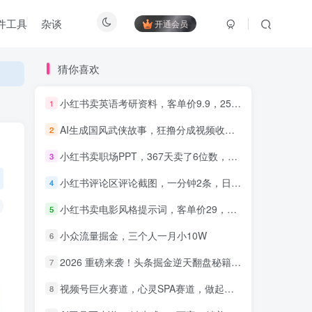
件工具
杂谈
开通会员
猜你喜欢
小红书卖英语考研资料，客单价9.9，250天卖了16w!
1
AI生成国风武侠故事，狂撸分成视频收益，轻松日入1000+【可多平台分发】！
2
知识付费5.0，重磅更新 平台
才是王道，长期稳定项目
小红书卖职场PPT，367天卖了6位数，从0-1全流程讲解
3
小红书评论区评论截图，一分钟2条，日入几千，多劳多得!
4
小红书卖电影风格提示词，客单价29，50多天卖了790单，小白直接抄作业！
5
小众流量掘金，三个人一月小10W
6
2026 重磅来袭！头条掘金逆天翻盘秘籍，AI 一键打造爆款内容，只需简单复制粘贴，日入 1000 + 轻松实现！
7
视频号巨火赛道，心灵SPA赛道，做起来超简单，每天收益800+！
8