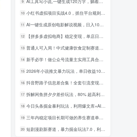
AI工具写小说,一键生成120万字，躺着也能赚，月入2w+！
9
小红书虚拟项目实战4.0，抓住平台规则调整，单店日入500+！
10
AI一键生成原创电影解说视频，日入1000+！
11
【拼多多虚拟电商】稳定变现，单店日利润500+，软件挂机全自动发货，轻松实现月入1w+！
12
普通人可入局！中式健康饮食定制赛道，AI 十分钟做爆款，变现超给力
13
新手必学！做公众号流量主实用工具合集，从选题到变现，一篇搞定（新手必备）
14
2026年小说推文暴力玩法，单日收益1000+，小白看完即可上手
15
小红书卖英语考研资料，客单价9.9，250天卖了16w!
1
抖音野路子信息差合集！全套引流变现玩法，保姆级拆解
16
AI生成国风武侠故事，狂撸分成视频收益，轻松日入1000+【可多平台分发】！
2
拆解闲鱼拼夕夕差价玩法，80% 超高利润，日入轻松过千
17
小红书卖职场PPT，367天卖了6位数，从0-1全流程讲解
3
今日头条掘金暴利玩法，利用爆文库+AI辅助，轻松矩阵、当天起号，简单粗暴，日入1000+
18
小红书评论区评论截图，一分钟2条，日入几千，多劳多得!
4
三年内稳定项目长期可做的养生赛道单条视频收入2200
19
小红书卖电影风格提示词，客单价29，50多天卖了790单，小白直接抄作业！
5
短剧漫剧新赛道，暴力掘金玩法7.0，利用最权威的去重技术，号称单日可收益最高1w+
20