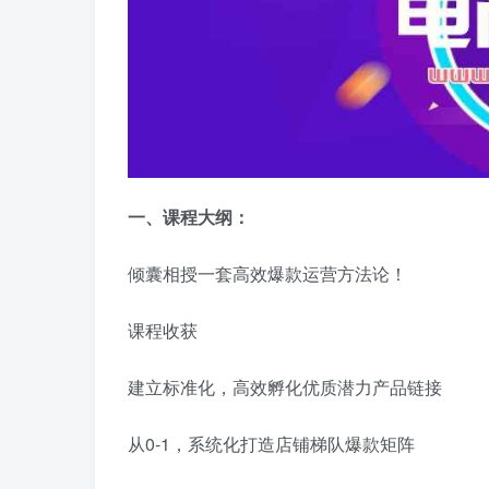
一、
课程大纲：
倾囊相授一套高效爆款运营方法论！
课程收获
建立标准化，高效孵化优质潜力产品链接
从0-1，系统化打造店铺梯队爆款矩阵