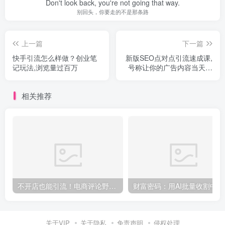
Don't look back, you're not going that way.
别回头，你要走的不是那条路
上一篇
下一篇
快手引流怎么样做？创业笔
新版SEO点对点引流速成课,
记玩法,浏览量过百万
号称让你的广告内容当天上
首页
相关推荐
不开店也能引流！电商评论野路子 简单粗暴 有手就能做
财富密码
关于VIP
关于隐私
免责声明
侵权处理