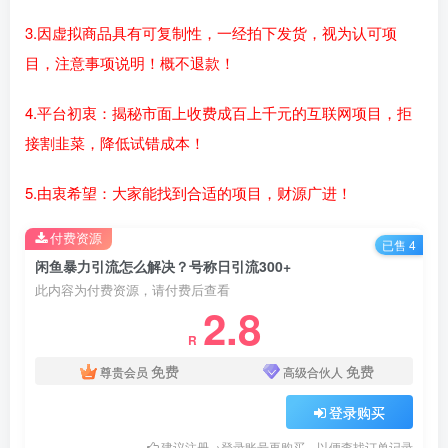
3.因虚拟商品具有可复制性，一经拍下发货，视为认可项
目，注意事项说明！概不退款！
4.平台初衷：揭秘市面上收费成百上千元的互联网项目，拒
接割韭菜，降低试错成本！
5.由衷希望：大家能找到合适的项目，财源广进！
付费资源
已售 4
闲鱼暴力引流怎么解决？号称日引流300+
此内容为付费资源，请付费后查看
2.8
R
免费
免费
尊贵会员
高级合伙人
登录购买
建议注册→登录账号再购买，以便查找订单记录