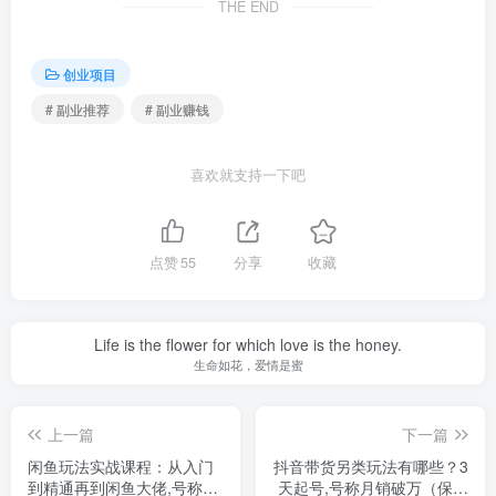
THE END
创业项目
# 副业推荐
# 副业赚钱
喜欢就支持一下吧
点赞
55
分享
收藏
Life is the flower for which love is the honey.
生命如花，爱情是蜜
上一篇
下一篇
闲鱼玩法实战课程：从入门
抖音带货另类玩法有哪些？3
到精通再到闲鱼大佬,号称单
天起号,号称月销破万（保姆