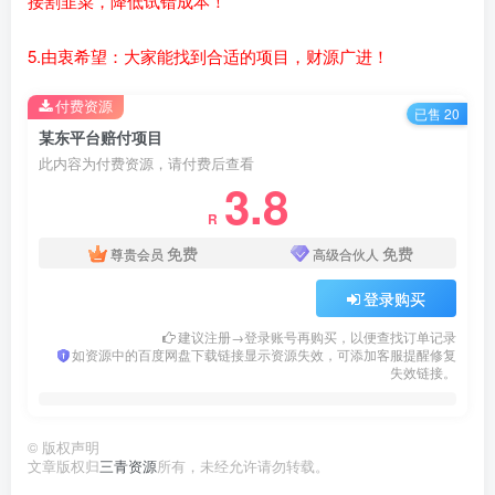
接割韭菜，降低试错成本！
5.由衷希望：大家能找到合适的项目，财源广进！
付费资源
已售 20
某东平台赔付项目
此内容为付费资源，请付费后查看
3.8
R
免费
免费
尊贵会员
高级合伙人
登录购买
建议注册→登录账号再购买，以便查找订单记录
如资源中的百度网盘下载链接显示资源失效，可添加客服提醒修复
失效链接。
©
版权声明
文章版权归
三青资源
所有，未经允许请勿转载。