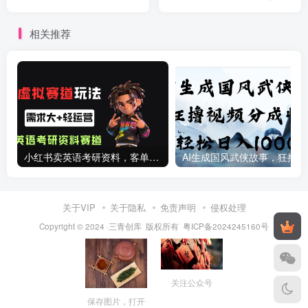
号日入300+
级教程）
相关推荐
小红书卖英语考研资料，客单价9.9，250天卖了16w!
AI生成国
关于VIP
关于隐私
免责声明
侵权处理
Copyright © 2024 ·三青创库 版权所有
粤ICP备2024245160号
关注公众号
保存图片，打开