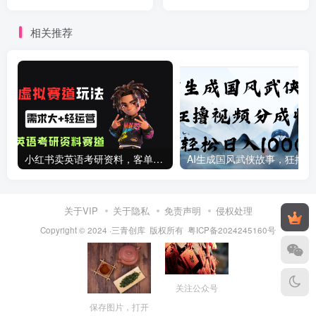
实操（价值498）
赚钱之理！
相关推荐
小红书卖英语考研资料，客单价9.9，250天卖了16w!
AI生成国
关于VIP
关于隐私
免责声明
侵权处理
Copyright © 2024 ·三青创库 版权所有
粤ICP备2024245160号
关注公众号
保存图片，打开