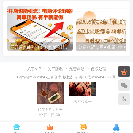
不开店也能引流！电商评论野路子 简单粗暴 有手就能做
财富密码
关于VIP
关于隐私
免责声明
侵权处理
Copyright © 2024 ·三青创库 版权所有
粤ICP备2024245160号
关注公众号
保存图片，打开
VX扫一扫添加