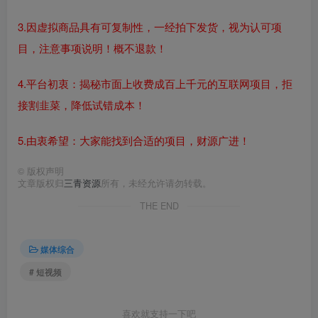
3.因虚拟商品具有可复制性，一经拍下发货，视为认可项
目，注意事项说明！概不退款！
4.平台初衷：揭秘市面上收费成百上千元的互联网项目，拒
接割韭菜，降低试错成本！
5.由衷希望：大家能找到合适的项目，财源广进！
©
版权声明
文章版权归
三青资源
所有，未经允许请勿转载。
THE END
媒体综合
# 短视频
喜欢就支持一下吧