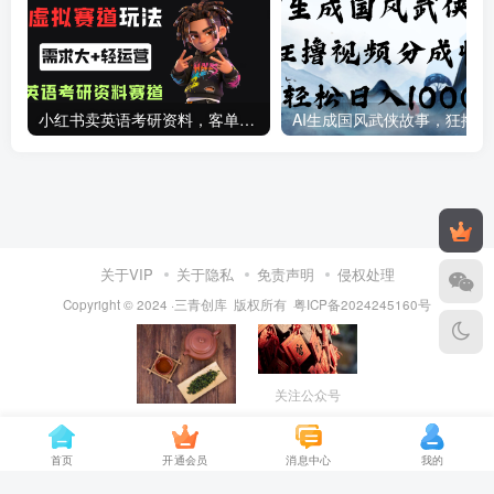
小红书卖英语考研资料，客单价9.9，250天卖了16w!
AI生成国
关于VIP
关于隐私
免责声明
侵权处理
Copyright © 2024 ·三青创库 版权所有
粤ICP备2024245160号
关注公众号
保存图片，打开
VX扫一扫添加
首页
开通会员
消息中心
我的