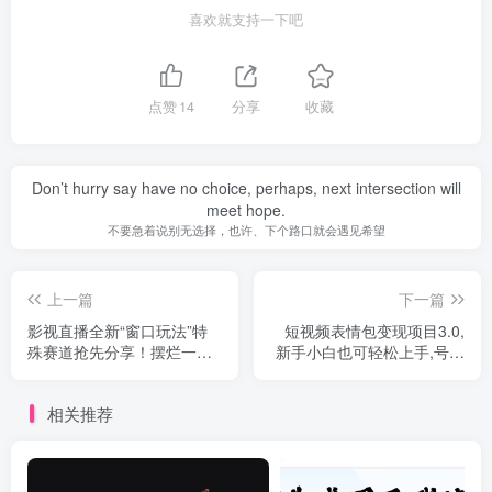
喜欢就支持一下吧
点赞
14
分享
收藏
Don’t hurry say have no choice, perhaps, next intersection will
meet hope.
不要急着说别无选择，也许、下个路口就会遇见希望
上一篇
下一篇
影视直播全新“窗口玩法”特
短视频表情包变现项目3.0,
殊赛道抢先分享！摆烂一样
新手小白也可轻松上手,号称
有钱赚
日入500+（教程+资料）
相关推荐