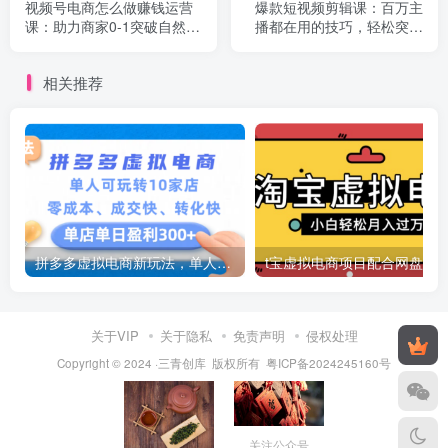
视频号电商怎么做赚钱运营
爆款短视频剪辑课：百万主
课：助力商家0-1突破自然流
播都在用的技巧，轻松突破
起号,直播间从0到10w过程
10w粉丝
相关推荐
拼多多虚拟电商新玩法，单人可玩转10家店，零成本、成交快、转化快，号称单店单日可盈利300+
关于VIP
关于隐私
免责声明
侵权处理
Copyright © 2024 ·三青创库 版权所有
粤ICP备2024245160号
关注公众号