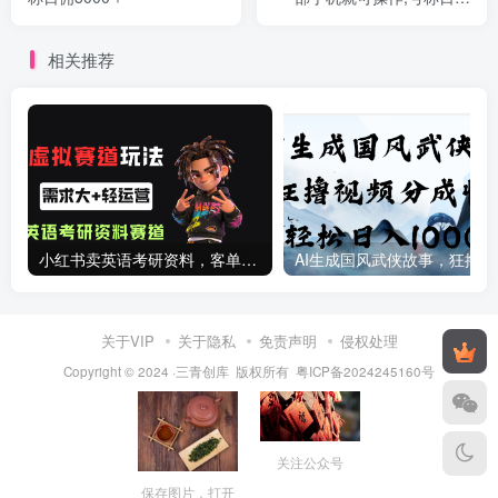
300+
相关推荐
小红书卖英语考研资料，客单价9.9，250天卖了16w!
AI生成国
关于VIP
关于隐私
免责声明
侵权处理
Copyright © 2024 ·三青创库 版权所有
粤ICP备2024245160号
关注公众号
保存图片，打开