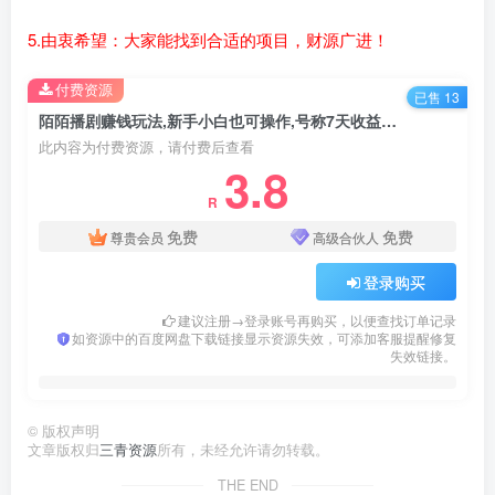
5.由衷希望：大家能找到合适的项目，财源广进！
付费资源
已售 13
陌陌播剧赚钱玩法,新手小白也可操作,号称7天收益2000+
此内容为付费资源，请付费后查看
3.8
R
免费
免费
尊贵会员
高级合伙人
登录购买
建议注册→登录账号再购买，以便查找订单记录
如资源中的百度网盘下载链接显示资源失效，可添加客服提醒修复
失效链接。
©
版权声明
文章版权归
三青资源
所有，未经允许请勿转载。
THE END