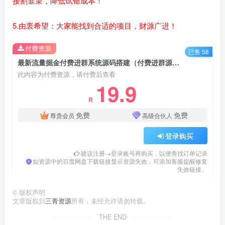
接割韭菜，降低试错成本！
5.由衷希望：大家能找到合适的项目，财源广进！
付费资源
已售 58
最新流量掘金付费进群系统源码搭建（付费进群源码）项目赚钱变现,配合无人直播变现玩法【全套源码+详细教程】
此内容为付费资源，请付费后查看
19.9
R
免费
免费
尊贵会员
高级合伙人
登录购买
建议注册→登录账号再购买，以便查找订单记录
如资源中的百度网盘下载链接显示资源失效，可添加客服提醒修复
失效链接。
©
版权声明
文章版权归
三青资源
所有，未经允许请勿转载。
THE END