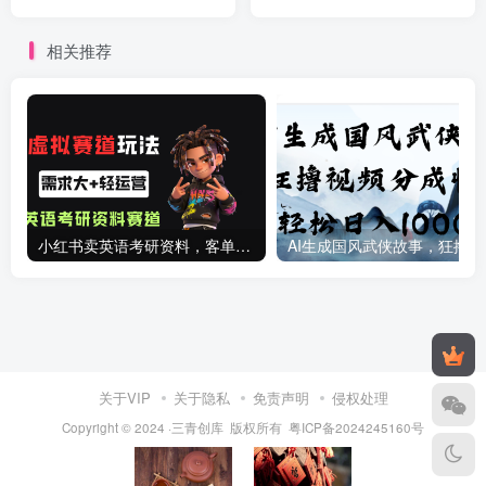
入1000+（附详细教程及制
程复盘大解析！
作软件）
相关推荐
小红书卖英语考研资料，客单价9.9，250天卖了16w!
AI生成国
关于VIP
关于隐私
免责声明
侵权处理
Copyright © 2024 ·三青创库 版权所有
粤ICP备2024245160号